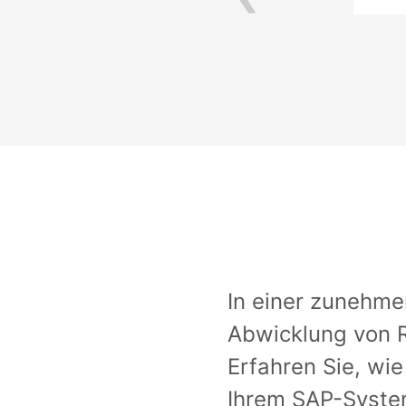
ck & Bus AG
In einer zunehmen
Abwicklung von 
Erfahren Sie, wie
Ihrem SAP-System