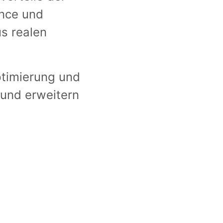
ance und
us realen
ptimierung und
 und erweitern