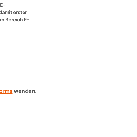
 E-
amit erster
m Bereich E-
orms
wenden.