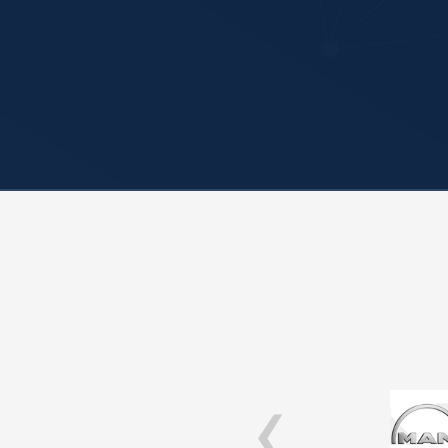
‹
e bei uns macht, so ist auch
ung. Einfach gut.