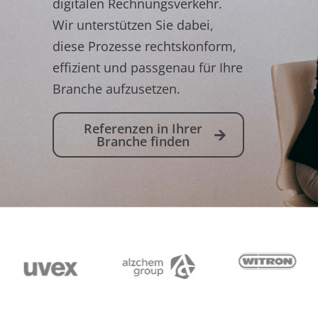
digitalen Rechnungsverkehr.
Wir unterstützen Sie dabei,
diese Prozesse rechtskonform,
effizient und passgenau für Ihre
Branche aufzusetzen.
Referenzen in Ihrer
Branche finden