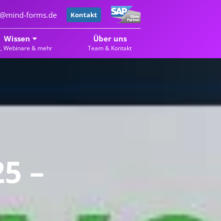
er@mind-forms.de
Kontakt
Wissen
Über uns
g, Webinare & mehr
Team & Kontakt
5 –