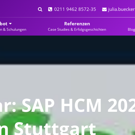
0211 9462 8572-35
julia.bueck
bot
Referenzen
en & Schulungen
Case Studies & Erfolgsgeschichten
Blo
r: SAP HCM 202
n Stuttgart