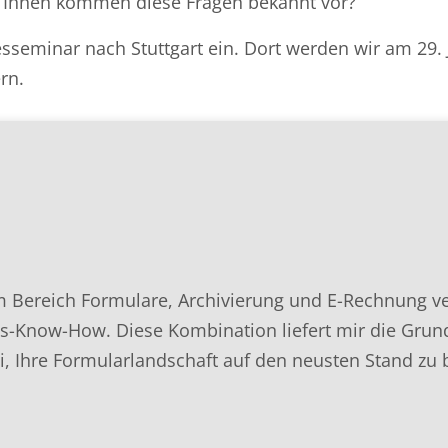
nd Ihnen kommen diese Fragen bekannt vor?
sseminar nach Stuttgart ein. Dort werden wir am 29. 
rn.
Bereich Formulare, Archivierung und E-Rechnung ver
ngs-Know-How. Diese Kombination liefert mir die Gru
ei, Ihre Formularlandschaft auf den neusten Stand zu