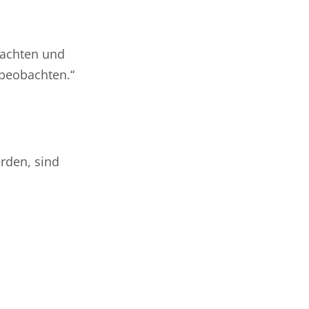
rachten und
 beobachten.“
rden, sind