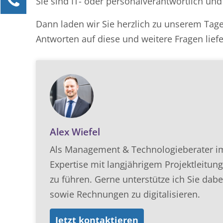
Sie sind IT- oder personalverantwortlich u
Julia Bücker
Dann laden wir Sie herzlich zu unserem Tage
Kundenservice
Antworten auf diese und weitere Fragen liefe
0211 946 285 72-35
julia.buecker@mind-forms.de
Ihre Anfrage
Alex Wiefel
Als Management & Technologieberater im 
Expertise mit langjährigem Projektleitu
zu führen. Gerne unterstütze ich Sie dab
sowie Rechnungen zu digitalisieren.
Jetzt kontaktieren