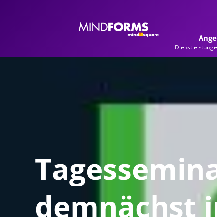
Ange
Dienstleistung
Tagessemina
demnächst i