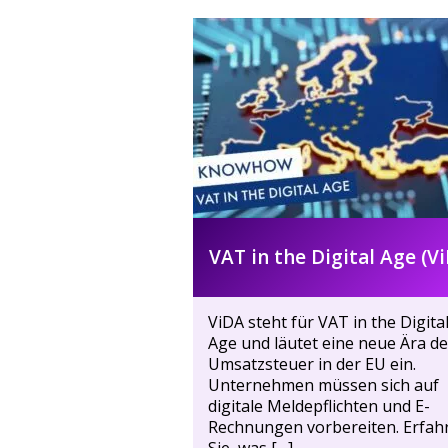
Kundenservice
0211 946 285 72-35
julia.buecker@mind-forms.de
Ihre Anfrage
VAT in the Digital Age (V
ViDA steht für VAT in the Digita
Age und läutet eine neue Ära de
Umsatzsteuer in der EU ein.
Unternehmen müssen sich auf
digitale Meldepflichten und E-
Rechnungen vorbereiten. Erfah
Sie, was […]