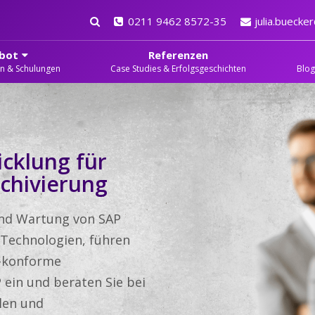
0211 9462 8572-35
julia.bueck
bot
Referenzen
en & Schulungen
Case Studies & Erfolgsgeschichten
Blog
cklung für
chivierung
und Wartung von SAP
 Technologien, führen
-konforme
 ein und beraten Sie bei
alen und