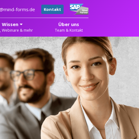
er@mind-forms.de
Kontakt
Wissen
Über uns
, Webinare & mehr
Team & Kontakt