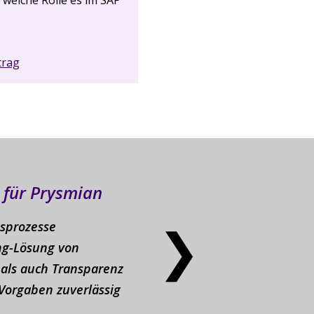
trag
dobe-Forms-Knowhow bei Heidelberg
❯
ührung von Adobe Forms im HR-Bereich bei Heidelberg
rms unterstützte gezielt beim internen
odurch das HR-Team nun eigenständig komplexe
en und erweitern kann. Praxisnahes Coaching und