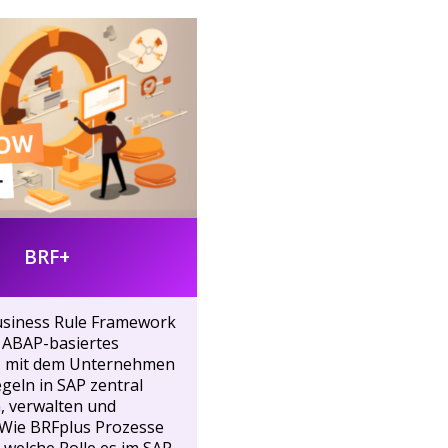
BRF+
usiness Rule Framework
in ABAP-basiertes
 mit dem Unternehmen
geln in SAP zentral
, verwalten und
 Wie BRFplus Prozesse
 welche Rolle es im SAP