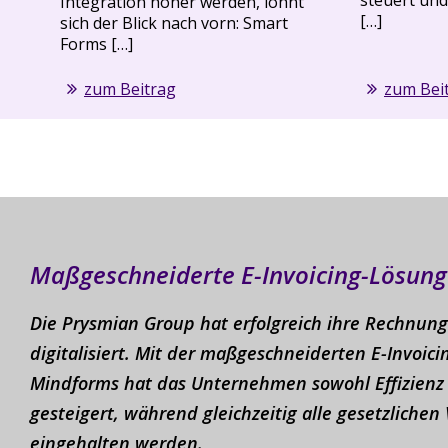
Integration höher werden, lohnt
[…]
sich der Blick nach vorn: Smart
Forms […]
zum Beitrag
zum Bei
Aufbau von A
an
Material
Erfolgreiche Einf
Materials: Mindfo
parenz
Wissensaufbau, w
lässig
Formulare erstell