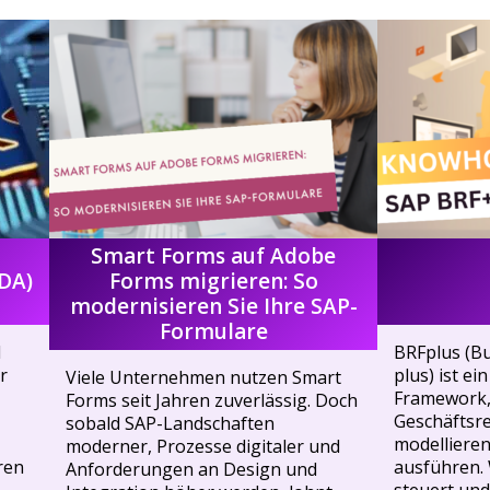
Smart Forms auf Adobe
iDA)
Forms migrieren: So
modernisieren Sie Ihre SAP-
Formulare
l
BRFplus (B
r
plus) ist e
Viele Unternehmen nutzen Smart
Framework,
Forms seit Jahren zuverlässig. Doch
Geschäftsre
sobald SAP-Landschaften
modellieren
moderner, Prozesse digitaler und
ren
ausführen.
Anforderungen an Design und
steuert und