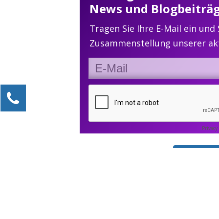
News und Blogbeiträg
Tragen Sie Ihre E-Mail ein und
Zusammenstellung unserer akt
Kontaktieren Sie uns!
Julia Bücker
Kundenservice
0211 946 285 72-35
julia.buecker@mind-forms.de
Ihre Anfrage