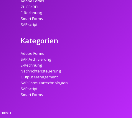
Adobe Forms
ZUGFeRD
E-Rechnung
Smart Forms
SAPscript
Kategorien
Adobe Forms
SAP Archivierung
E-Rechnung
Nachrichtensteuerung
Output Management
SAP Formulartechnologien
SAPscript
Smart Forms
nehmen
powered by
mindsquare AG