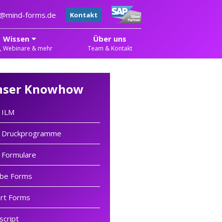
er@mind-forms.de
Kontakt
Wissen
Über uns
, Webinare & mehr
Team & Kontakt
nser Knowhow
 ILM
 Druckprogramme
 Formulare
be Forms
rt Forms
script