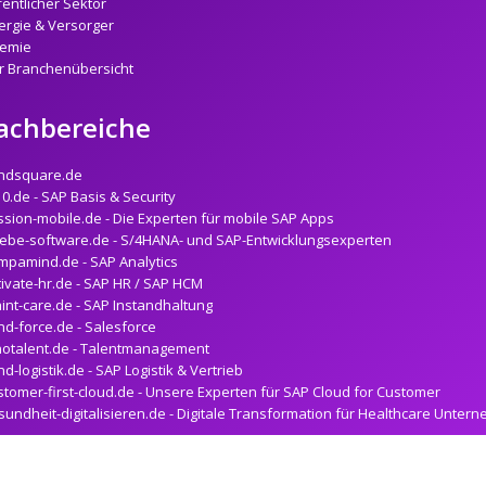
fentlicher Sektor
ergie & Versorger
emie
r Branchenübersicht
achbereiche
ndsquare.de
10.de - SAP Basis & Security
ssion-mobile.de - Die Experten für mobile SAP Apps
lebe-software.de - S/4HANA- und SAP-Entwicklungsexperten
mpamind.de - SAP Analytics
tivate-hr.de - SAP HR / SAP HCM
int-care.de - SAP Instandhaltung
nd-force.de - Salesforce
notalent.de - Talentmanagement
nd-logistik.de - SAP Logistik & Vertrieb
stomer-first-cloud.de - Unsere Experten für SAP Cloud for Customer
sundheit-digitalisieren.de - Digitale Transformation für Healthcare Unter
Impressum
|
Kontakt