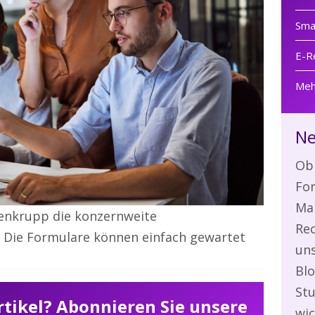
Sma
E-R
Meh
Ne
Ob 
Fo
Ma
enkrupp die konzernweite
Rec
. Die Formulare können einfach gewartet
uns
Blo
Stu
Artikel? Abonnieren Sie unsere
wi