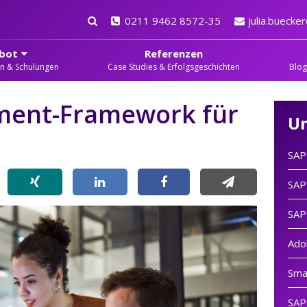
0211 9462 8572-35
julia.bueck
bot
Referenzen
en & Schulungen
Case Studies & Erfolgsgeschichten
Blog
ent-Framework für
U
SAP
SAP
SAP
Ado
Sma
SAP