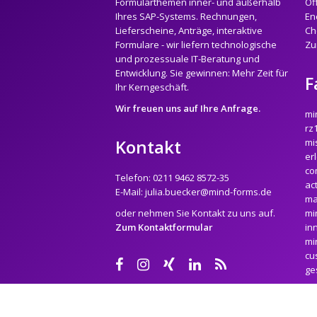
Formularthemen inner- und außerhalb
Öf
Ihres SAP-Systems. Rechnungen,
En
Lieferscheine, Anträge, interaktive
Ch
Formulare - wir liefern technologische
Zu
und prozessuale IT-Beratung und
Entwicklung. Sie gewinnen: Mehr Zeit für
F
Ihr Kerngeschäft.
Wir freuen uns auf Ihre Anfrage.
mi
rz
Kontakt
mi
er
co
Telefon:
0211 9462 8572-35
ac
E-Mail:
julia.buecker@mind-forms.de
ma
oder nehmen Sie Kontakt zu uns auf.
mi
Zum Kontaktformular
in
mi
cu
ge
© copyright 2026 Mindforms