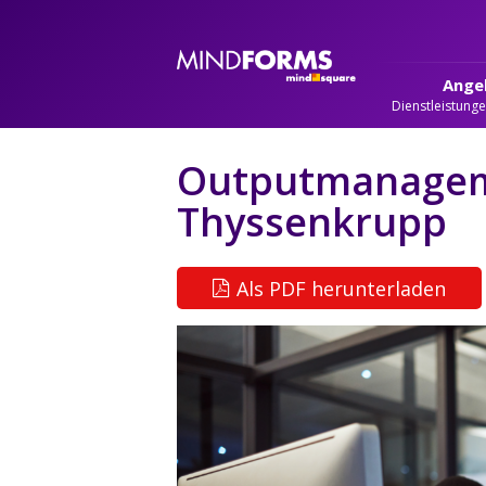
Ange
Dienstleistung
Outputmanagem
Thyssenkrupp
Als PDF herunterladen