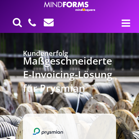
Kundenerfolg
Maßgeschneiderte
E-Invoicing-Lösung
für Prysmian