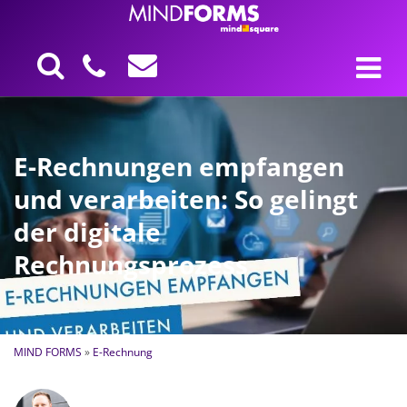
E-Rechnungen empfangen
und verarbeiten: So gelingt
der digitale
Rechnungsprozess
MIND FORMS
»
E-Rechnung