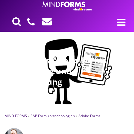
Hyperlinks Adobe Forms –
Darstellung und
Formatierung
MIND FORMS
»
SAP Formulartechnologien
»
Adobe Forms