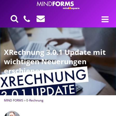
XRechnung 3.0.1 Update mit
wichtigen Neuerungen
erschienen
MIND FORMS
»
E-Rechnung