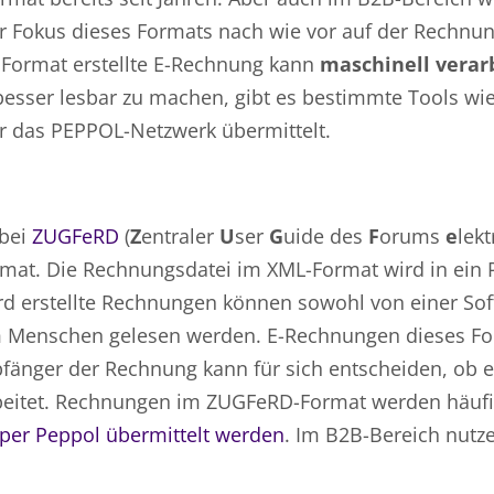
r Fokus dieses Formats nach wie vor auf der Rechnun
m Format erstellte E-Rechnung kann
maschinell verar
sser lesbar zu machen, gibt es bestimmte Tools wi
 das PEPPOL-Netzwerk übermittelt.
 bei
ZUGFeRD
(
Z
entraler
U
ser
G
uide des
F
orums
e
lek
rmat. Die Rechnungsdatei im XML-Format wird in ein 
d erstellte Rechnungen können sowohl von einer So
em Menschen gelesen werden. E-Rechnungen dieses Fo
fänger der Rechnung kann für sich entscheiden, ob e
beitet. Rechnungen im ZUGFeRD-Format werden häufi
per Peppol übermittelt werden
. Im B2B-Bereich nutz