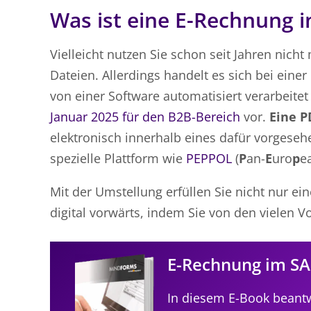
Was ist eine E-Rechnung 
Vielleicht nutzen Sie schon seit Jahren nich
Dateien. Allerdings handelt es sich bei ein
von einer Software automatisiert verarbeit
Januar 2025 für den B2B-Bereich
vor.
Eine P
elektronisch innerhalb eines dafür vorgeseh
spezielle Plattform wie
PEPPOL
(
P
an-
E
uro
p
e
Mit der Umstellung erfüllen Sie nicht nur e
digital vorwärts, indem Sie von den vielen V
E-Rechnung im SA
In diesem E-Book beantw