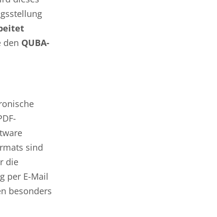
gsstellung
beitet
e den
QUBA-
tronische
PDF-
ftware
rmats sind
r die
g per E-Mail
en besonders