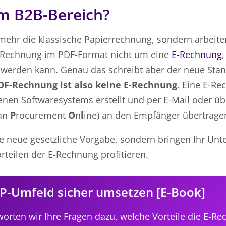
im B2B-Bereich?
t mehr die klassische Papierrechnung, sondern arbeit
er Rechnung im PDF-Format nicht um eine
E-Rechnung
,
et werden kann. Genau das schreibt aber der neue St
DF-Rechnung ist also keine E-Rechnung
. Eine E-Re
enen Softwaresystems erstellt und per E-Mail oder üb
an
P
rocurement
O
n
l
ine) an den Empfänger übertrage
ine neue gesetzliche Vorgabe, sondern bringen Ihr U
orteilen der E-Rechnung profitieren.
P-Umfeld sicher umsetzen [E-Book]
orten wir Ihre Fragen dazu, welche Vorteile die E-Re