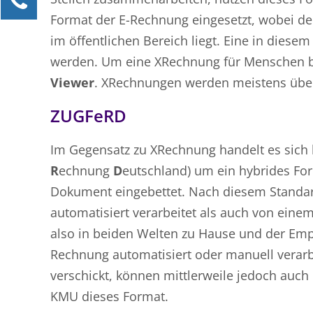
Format der E-Rechnung eingesetzt, wobei de
Julia Bücker
Kundenservice
im öffentlichen Bereich liegt. Eine in diese
werden. Um eine XRechnung für Menschen be
0211 946 285 72-35
Viewer
. XRechnungen werden meistens über
julia.buecker@mind-forms.de
ZUGFeRD
Ihre Anfrage
Im Gegensatz zu XRechnung handelt es sich
R
echnung
D
eutschland) um ein hybrides Fo
Dokument eingebettet. Nach diesem Standar
automatisiert verarbeitet als auch von ein
also in beiden Welten zu Hause und der Emp
Rechnung automatisiert oder manuell verar
verschickt, können mittlerweile jedoch auch
KMU dieses Format.