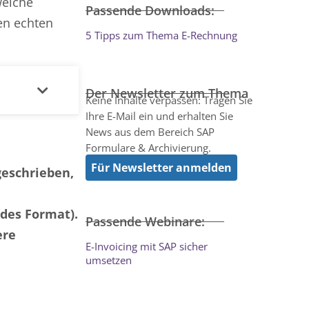
welche
Passende Downloads:
en echten
5 Tipps zum Thema E-Rechnung
Der Newsletter zum Thema
Keine Inhalte verpassen: Tragen Sie
Ihre E-Mail ein und erhalten Sie
News aus dem Bereich SAP
Formulare & Archivierung.
Für Newsletter anmelden
geschrieben,
des Format).
Passende Webinare:
ere
E-Invoicing mit SAP sicher
umsetzen