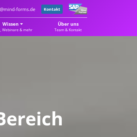
er@mind-forms.de
Kontakt
Wissen
Über uns
g, Webinare & mehr
Team & Kontakt
Bereich