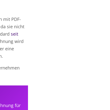
en mit PDF-
 da sie nicht
andard
seit
chnung wird
er eine
n.
nternehmen
chnung für