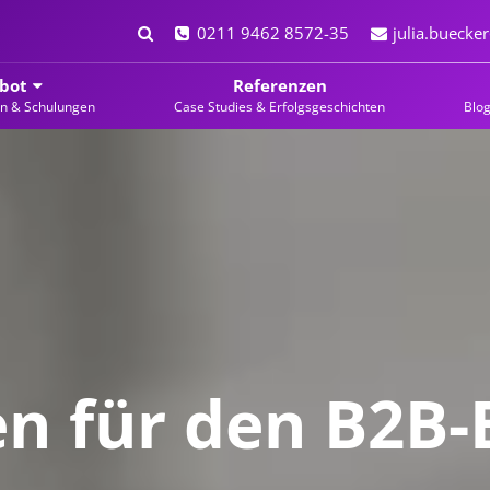
0211 9462 8572-35
julia.bueck
bot
Referenzen
en & Schulungen
Case Studies & Erfolgsgeschichten
Blo
n für den B2B-