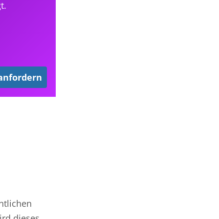
t.
 anfordern
ntlichen
ird dieses