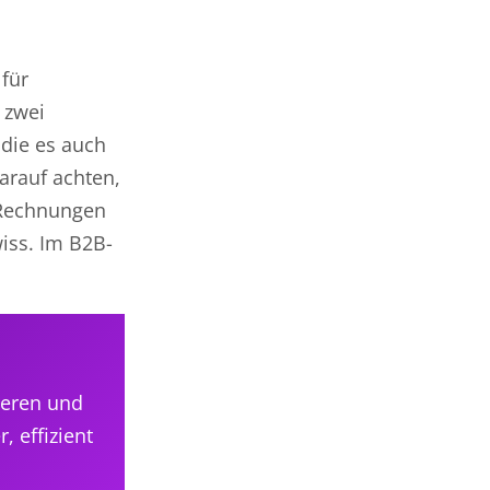
für
 zwei
die es auch
arauf achten,
-Rechnungen
iss. Im B2B-
ieren und
, effizient