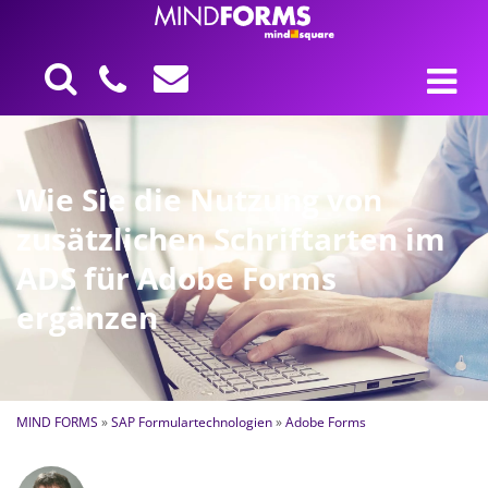
Wie Sie die Nutzung von
zusätzlichen Schriftarten im
ADS für Adobe Forms
ergänzen
MIND FORMS
»
SAP Formulartechnologien
»
Adobe Forms