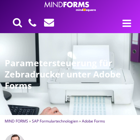
Parametersteuerung für
Zebradrucker unter Adobe
Forms
MIND FORMS
»
SAP Formulartechnologien
»
Adobe Forms